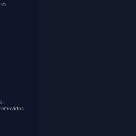
res.
o.
 removidos