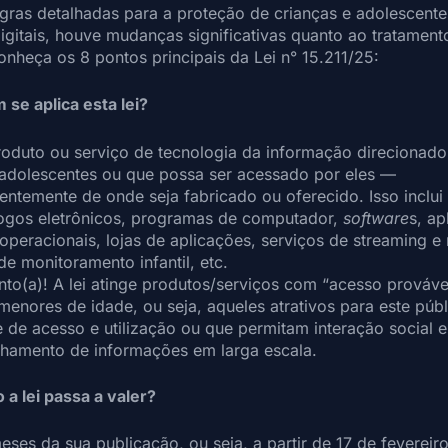
gras detalhadas para a proteção de crianças e adolescent
igitais, houve mudanças significativas quanto ao tratamen
onheça os 8 pontos principais da Lei n° 15.211/25:
 se aplica esta lei?
roduto ou serviço de tecnologia da informação direcionado
/adolescentes ou que possa ser acessado por eles —
ntemente de onde seja fabricado ou oferecido. Isso inclui
 jogos eletrônicos, programas de computador,
software
s, ap
operacionais, lojas de aplicações, serviços de streaming e
de monitoramento infantil, etc.
nto(a)! A lei atinge produtos/serviços com “acesso prováve
menores de idade, ou seja, aqueles atrativos para este púb
e de acesso e utilização ou que permitam interação social e
lhamento de informações em larga escala.
 a lei passa a valer?
ses da sua publicação, ou seja, a partir de 17 de feverei