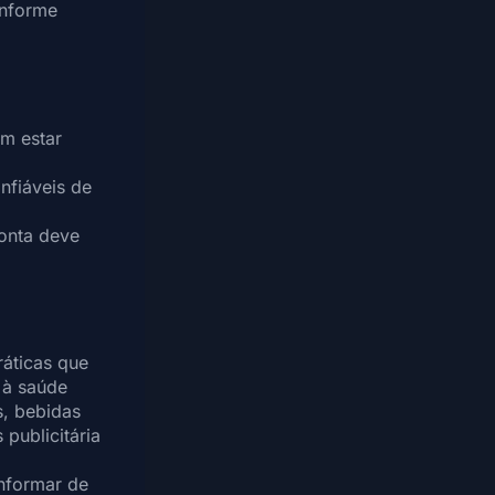
onforme
em estar
nfiáveis de
onta deve
ráticas que
 à saúde
s, bebidas
 publicitária
nformar de