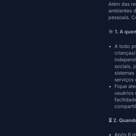
Além das re
ambientes d
pessoais. C
🎯
1. A quem
A todo p
crianças
independe
sociais,
sistemas 
serviços 
Fique ate
usuários 
facilidad
comparti
⏳ 2. Quando
Após 6 me