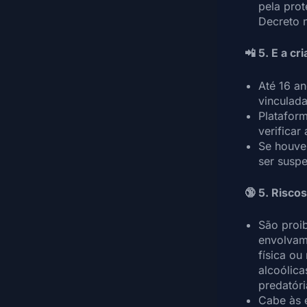
pela pro
Decreto 
📲 5. E a cr
Até 16 an
vinculada
Platafor
verificar
Se houve
ser susp
🔞 5. Risc
São proi
envolvam:
física ou
alcoólica
predatóri
Cabe às 