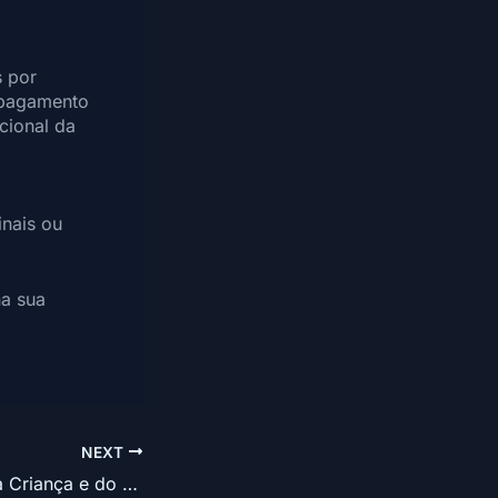
s por
o pagamento
acional da
inais ou
na sua
NEXT
Estatuto Digital da Criança e do Adolescente – Lei Nº 15.211, de 17 de setembro de 2025