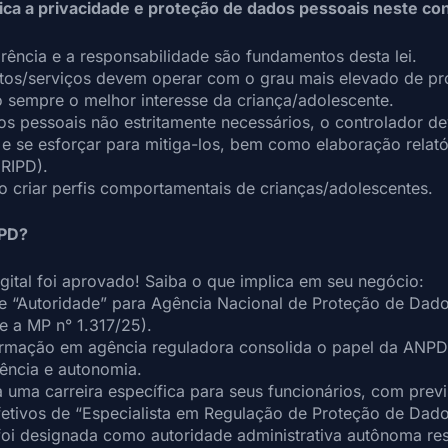
fica a privacidade e proteção de dados pessoais neste co
rência e a responsabilidade são fundamentos desta lei.
tos/serviços devem operar com o grau mais elevado de pr
 sempre o melhor interesse da criança/adolescente.
os pessoais não estritamente necessários, o controlador d
 e se esforçar para mitiga-los, bem como elaboração relató
(RIPD).
o criar perfis comportamentais de crianças/adolescentes.
NPD?
ital foi aprovado! Saiba o que implica em seu negócio:
e “Autoridade” para Agência Nacional de Proteção de Dad
e a MP n° 1.317/25).
ormação em agência reguladora consolida o papel da ANPD 
ência e autonomia.
a uma carreira específica para seus funcionários, com prev
fetivos de “Especialista em Regulação de Proteção de Dado
oi designada como autoridade administrativa autônoma re