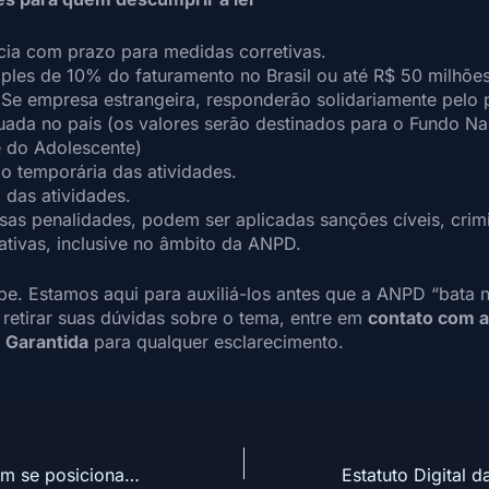
cia com prazo para medidas corretivas.
ples de 10% do faturamento no Brasil ou até R$ 50 milhõe
. Se empresa estrangeira, responderão solidariamente pel
situada no país (os valores serão destinados para o Fundo N
e do Adolescente)
o temporária das atividades.
 das atividades.
as penalidades, podem ser aplicadas sanções cíveis, crim
ativas, inclusive no âmbito da ANPD.
abe. Estamos aqui para auxiliá-los antes que a ANPD “bata 
a retirar suas dúvidas sobre o tema, entre em
contato com a
 Garantida
para qualquer esclarecimento.
Como a ANPD tem se posicionado sobre Inteligência Artificial?