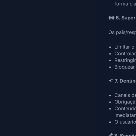
forma cl
👪 6. Super
Os pais/res
Limitar o
Controla
Restring
Bloquear
📢
7. Denún
Canais de
Obrigação
Conteúdo
imediata
O usuário
💰 8. Sançõ