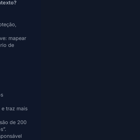
ntexto?
oteção,
eve: mapear
rio de
os
e traz mais
isão de 200
s”.
sponsável