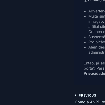
Advertên
Multa sim
infração
a filial 
Criança 
Suspensã
Proibição
Além dess
administr
Então, já s
porta”. Par
Privacidade
PREVIOUS