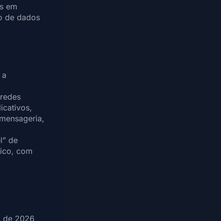
es em
to de dados
 a
 redes
licativos,
 mensageria,
l” de
lico, com
ro de 2026