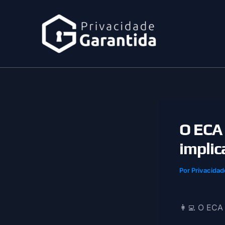
Ir
para
o
conteúdo
O ECA 
implic
Por
Privacidad
👩‍💻 O ECA