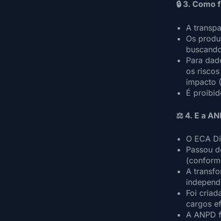
🔒 3. Como 
A transpa
Os produ
buscando
Para dad
os riscos
impacto 
É proibid
⚖ 4. E a A
O ECA Dig
Passou d
(conform
A transf
independ
Foi criad
cargos e
A ANPD f