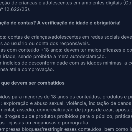
teção de crianças e adolescentes em ambientes digitais (C
n° 12.622/25).
iação de contas? A verificação de idade é obrigatória!
os: contas de crianças/adolescentes em redes sociais dev
s ao usuário ou conta dos responsáveis.
mas com conteúdo +18 anos: devem ter meios eficazes e co
 a idade, sendo proibida a mera autodeclaração.
r indícios de desconformidade com as idades mínimas, a c
ensa até a comprovação.
os que devem ser combatidos
bidos para menores de 18 anos os conteúdos, produtos e p
 exploração e abuso sexual, violência, incitação de danos
 mental, assédio, comercialização de jogos de azar, aposta
s, drogas ou de produtos proibidos para o público, práticas
as, injustas ou enganosas e pornografia.
empresas bloquear/restringir esses conteúdos, bem como i