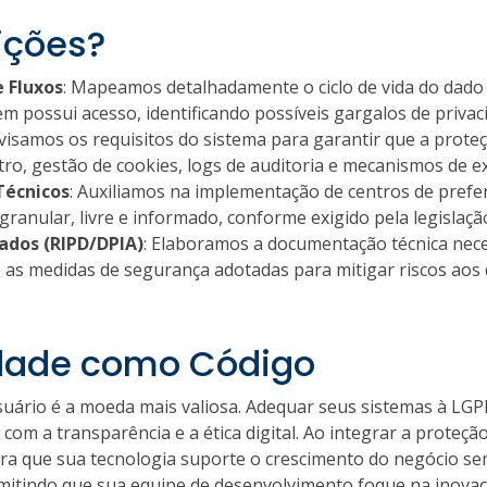
ições?
 Fluxos
: Mapeamos detalhadamente o ciclo de vida do dado 
 possui acesso, identificando possíveis gargalos de privaci
evisamos os requisitos do sistema para garantir que a prote
astro, gestão de cookies, logs de auditoria e mecanismos de e
Técnicos
: Auxiliamos na implementação de centros de prefer
granular, livre e informado, conforme exigido pela legislaçã
ados (RIPD/DPIA)
: Elaboramos a documentação técnica nece
s medidas de segurança adotadas para mitigar riscos aos di
idade como Código
 usuário é a moeda mais valiosa. Adequar seus sistemas à L
m a transparência e a ética digital. Ao integrar a proteção
a que sua tecnologia suporte o crescimento do negócio sem c
 permitindo que sua equipe de desenvolvimento foque na ino