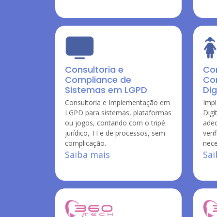
Consultoria e
Con
Compliance de
Co
Sistemas em LGPD
Dig
Consultoria e Implementação em
Imp
LGPD para sistemas, plataformas
Digit
ou jogos, contando com o tripé
ade
jurídico, TI e de processos, sem
veri
complicação.
nece
Saiba mais
Sai