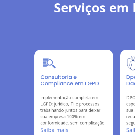
Serviços em 
Consultoria e
Dp
Compliance em LGPD
Da
Implementação completa em
DPO 
LGPD: jurídico, TI e processos
espe
trabalhando juntos para deixar
sua
sua empresa 100% em
redu
conformidade, sem complicação.
segu
Saiba mais
Sai