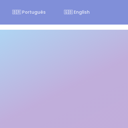
🇧🇷 Português
🇬🇧 English